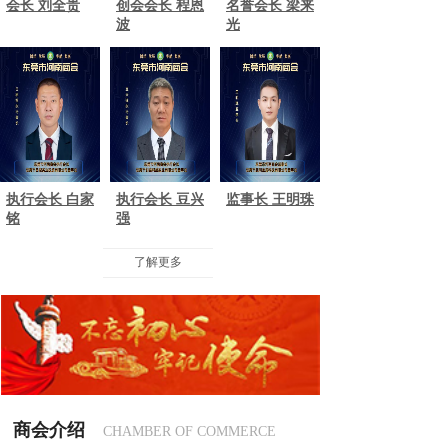
会长 刘全贵
创会会长 程恩
名誉会长 梁来
波
光
执行会长 白家
执行会长 豆兴
监事长 王明珠
铭
强
了解更多
商会介绍
CHAMBER OF COMMERCE