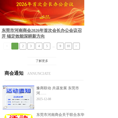
东莞市河南商会2026年首次会长办公会议召
开 锚定效能深耕新方向
<
1
2
3
4
5
...
9
10
>
了解更多
商会通知
ANNUNCIATE
豫商联动 共谋发展 东莞市
河......
2025-12-08
东莞市河南商会关于联合东华